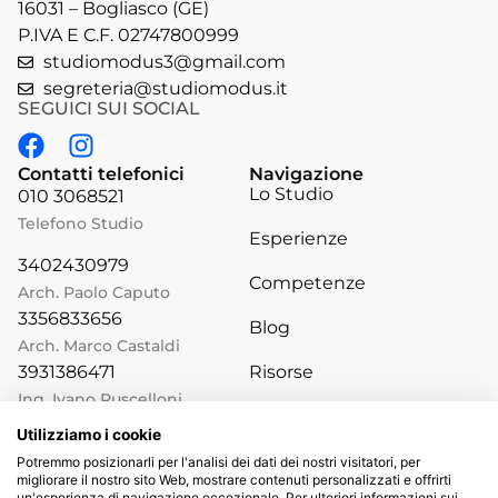
16031 – Bogliasco (GE)
P.IVA E C.F. 02747800999
studiomodus3@gmail.com
segreteria@studiomodus.it
SEGUICI SUI SOCIAL
Contatti telefonici
Navigazione
Lo Studio
010 3068521
Telefono Studio
Esperienze
3402430979
Competenze
Arch. Paolo Caputo
3356833656
Blog
Arch. Marco Castaldi
Risorse
3931386471
Ing. Ivano Ruscelloni
Utilizziamo i cookie
Potremmo posizionarli per l'analisi dei dati dei nostri visitatori, per
Privacy Policy
|
Informativa sui Cookies
migliorare il nostro sito Web, mostrare contenuti personalizzati e offrirti
un'esperienza di navigazione eccezionale. Per ulteriori informazioni sui