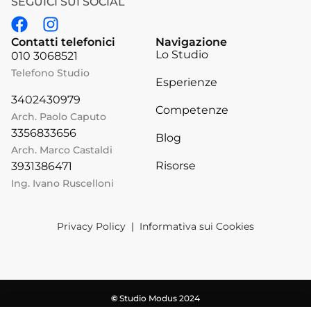
SEGUICI SUI SOCIAL
Contatti telefonici
Navigazione
Lo Studio
010 3068521
Telefono Studio
Esperienze
3402430979
Competenze
Arch. Paolo Caputo
3356833656
Blog
Arch. Marco Castaldi
Risorse
3931386471
Ing. Ivano Ruscelloni
Privacy Policy
|
Informativa sui Cookies
©
Studio Modus 2024