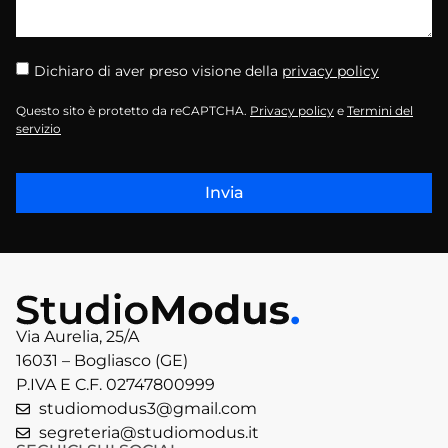
Dichiaro di aver preso visione della
privacy policy
Questo sito è protetto da reCAPTCHA.
Privacy policy
e
Termini del
servizio
Invia
Via Aurelia, 25/A
16031 – Bogliasco (GE)
P.IVA E C.F. 02747800999
studiomodus3@gmail.com
segreteria@studiomodus.it