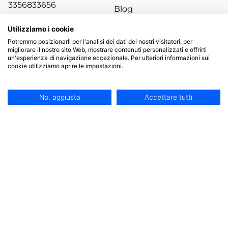
3356833656
Blog
Arch. Marco Castaldi
Risorse
3931386471
Utilizziamo i cookie
Ing. Ivano Ruscelloni
Potremmo posizionarli per l'analisi dei dati dei nostri visitatori, per
migliorare il nostro sito Web, mostrare contenuti personalizzati e offrirti
un'esperienza di navigazione eccezionale. Per ulteriori informazioni sui
cookie utilizziamo aprire le impostazioni.
Privacy Policy
|
Informativa sui Cookies
No, aggiusta
Accettare tutti
©
Studio Modus 2024
Progetto di digitalizzazione aziendale di 19.810 euro - Azione 1.2.3
P.R. FESR LIGURIA 2021-2027 - contributo di 9.905 euro