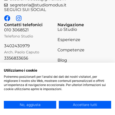
segreteria@studiomodus.it
SEGUICI SUI SOCIAL
Contatti telefonici
Navigazione
Lo Studio
010 3068521
Telefono Studio
Esperienze
3402430979
Competenze
Arch. Paolo Caputo
3356833656
Blog
Arch. Marco Castaldi
Risorse
3931386471
Utilizziamo i cookie
Ing. Ivano Ruscelloni
Potremmo posizionarli per l'analisi dei dati dei nostri visitatori, per
migliorare il nostro sito Web, mostrare contenuti personalizzati e offrirti
un'esperienza di navigazione eccezionale. Per ulteriori informazioni sui
cookie utilizziamo aprire le impostazioni.
Privacy Policy
|
Informativa sui Cookies
No, aggiusta
Accettare tutti