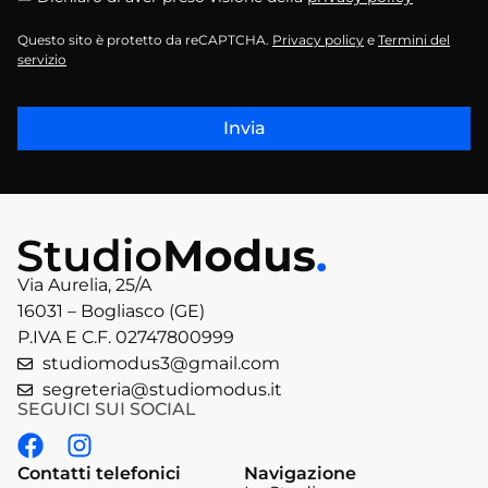
Questo sito è protetto da reCAPTCHA.
Privacy policy
e
Termini del
servizio
Invia
Via Aurelia, 25/A
16031 – Bogliasco (GE)
P.IVA E C.F. 02747800999
studiomodus3@gmail.com
segreteria@studiomodus.it
SEGUICI SUI SOCIAL
Contatti telefonici
Navigazione