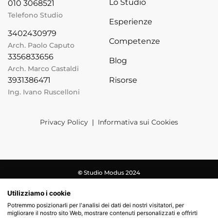
Lo Studio
010 3068521
Telefono Studio
Esperienze
3402430979
Competenze
Arch. Paolo Caputo
3356833656
Blog
Arch. Marco Castaldi
Risorse
3931386471
Ing. Ivano Ruscelloni
Privacy Policy
|
Informativa sui Cookies
©
Studio Modus 2024
Utilizziamo i cookie
Potremmo posizionarli per l'analisi dei dati dei nostri visitatori, per
migliorare il nostro sito Web, mostrare contenuti personalizzati e offrirti