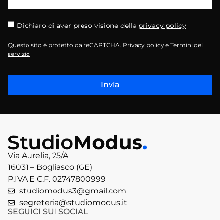
Dichiaro di aver preso visione della
privacy policy
Questo sito è protetto da reCAPTCHA.
Privacy policy
e
Termini del
servizio
Invia
Via Aurelia, 25/A
16031 – Bogliasco (GE)
P.IVA E C.F. 02747800999
studiomodus3@gmail.com
segreteria@studiomodus.it
SEGUICI SUI SOCIAL