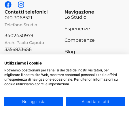
Contatti telefonici
Navigazione
Lo Studio
010 3068521
Telefono Studio
Esperienze
3402430979
Competenze
Arch. Paolo Caputo
3356833656
Blog
Arch. Marco Castaldi
Risorse
3931386471
Utilizziamo i cookie
Ing. Ivano Ruscelloni
Potremmo posizionarli per l'analisi dei dati dei nostri visitatori, per
migliorare il nostro sito Web, mostrare contenuti personalizzati e offrirti
un'esperienza di navigazione eccezionale. Per ulteriori informazioni sui
cookie utilizziamo aprire le impostazioni.
Privacy Policy
|
Informativa sui Cookies
No, aggiusta
Accettare tutti
©
Studio Modus 2024