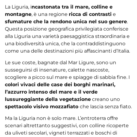
La Liguria, i
ncastonata tra il mare, colline e
montagne
, è una regione
ricca di contrasti
e
sfumature che la rendono unica nel suo genere
.
Questa posizione geografica privilegiata conferisce
alla Liguria una varietà paesaggistica straordinaria e
una biodiversità unica, che la contraddistinguono
come una delle destinazioni più affascinanti d’Italia.
Le sue coste, bagnate dal Mar Ligure, sono un
susseguirsi di insenature, calette nascoste,
scogliere a picco sul mare e spiagge di sabbia fine. I
colori vivaci delle case dei borghi marinari,
l’azzurro intenso del mare e il verde
lussureggiante della vegetazione
creano uno
spettacolo visivo mozzafiato
che lascia senza fiato.
Ma la Liguria non è solo mare. L’entroterra offre
scenari altrettanto suggestivi, con colline ricoperte
da uliveti secolari, vigneti terrazzati e boschi di