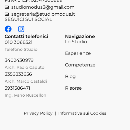
P.IVA E C.F. 02747800999
studiomodus3@gmail.com
segreteria@studiomodus.it
SEGUICI SUI SOCIAL
Contatti telefonici
Navigazione
Lo Studio
010 3068521
Telefono Studio
Esperienze
3402430979
Competenze
Arch. Paolo Caputo
3356833656
Blog
Arch. Marco Castaldi
Risorse
3931386471
Ing. Ivano Ruscelloni
Privacy Policy
|
Informativa sui Cookies