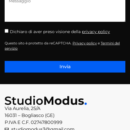
Dichiaro di aver preso visione della
privacy policy
Questo sito è protetto da reCAPTCHA.
Privacy policy
e
Termini del
servizio
Invia
Via Aurelia, 25/A
16031 – Bogliasco (GE)
P.IVA E C.F. 02747800999
studiomodus3@gmail.com