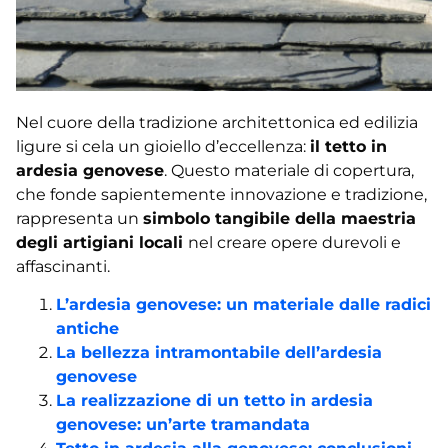
Nel cuore della tradizione architettonica ed edilizia
ligure si cela un gioiello d’eccellenza:
il tetto in
ardesia genovese
. Questo materiale di copertura,
che fonde sapientemente innovazione e tradizione,
rappresenta un
simbolo tangibile della maestria
degli artigiani locali
nel creare opere durevoli e
affascinanti.
L’ardesia genovese: un materiale dalle radici
antiche
La bellezza intramontabile dell’ardesia
genovese
La realizzazione di un tetto in ardesia
genovese: un’arte tramandata