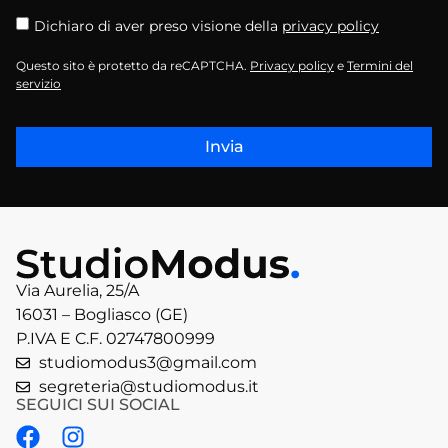
Dichiaro di aver preso visione della
privacy policy
Questo sito è protetto da reCAPTCHA.
Privacy policy
e
Termini del
servizio
Invia
Via Aurelia, 25/A
16031 – Bogliasco (GE)
P.IVA E C.F. 02747800999
studiomodus3@gmail.com
segreteria@studiomodus.it
SEGUICI SUI SOCIAL