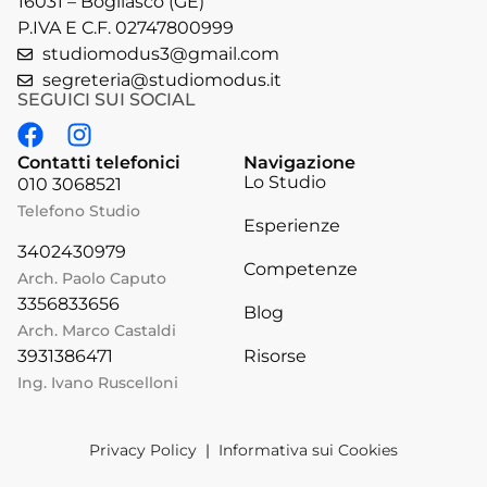
16031 – Bogliasco (GE)
P.IVA E C.F. 02747800999
studiomodus3@gmail.com
segreteria@studiomodus.it
SEGUICI SUI SOCIAL
Contatti telefonici
Navigazione
Lo Studio
010 3068521
Telefono Studio
Esperienze
3402430979
Competenze
Arch. Paolo Caputo
3356833656
Blog
Arch. Marco Castaldi
Risorse
3931386471
Ing. Ivano Ruscelloni
Privacy Policy
|
Informativa sui Cookies