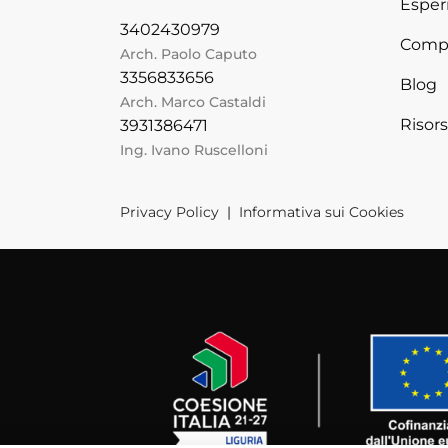
Esper
3402430979
Comp
Arch. Paolo Caputo
3356833656
Blog
Arch. Marco Castaldi
Risor
3931386471
Ing. Ivano Ruscelloni
Privacy Policy
|
Informativa sui Cookies