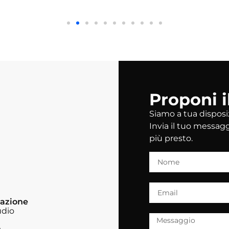
Proponi i
Siamo a tua disposiz
Invia il tuo messagg
più presto.
azione
udio