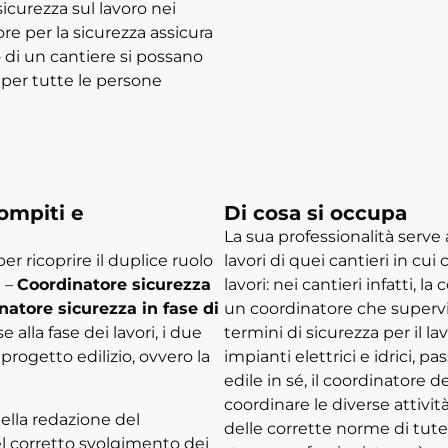
curezza sul lavoro nei
re per la sicurezza assicura
o di un cantiere si possano
i per tutte le persone
ompiti e
Di cosa si occupa
La sua professionalità serve
r ricoprire il duplice ruolo
lavori di quei cantieri in cui
e –
Coordinatore sicurezza
lavori: nei cantieri infatti, l
natore sicurezza in fase di
un coordinatore che supervis
e alla fase dei lavori, i due
termini di sicurezza per il la
 progetto edilizio, ovvero la
impianti elettrici e idrici, 
edile in sé, il coordinatore 
coordinare le diverse attivit
della redazione del
delle corrette norme di tutel
el corretto svolgimento dei