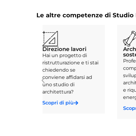
Le altre competenze di Studi
 lavori
Architettura
sostenibile
getto di
Professionalità e
ione e ti stai
competenze per lo
 se
sviluppo di progetti di
fidarsi ad
architettura sostenibile
 di
e riqualificazione
ra?
energetica.
più
Scopri di più