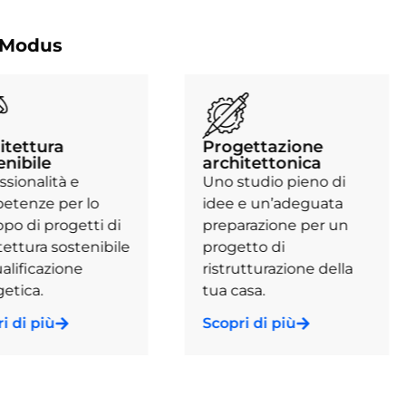
o Modus
Progettazione
Certificazioni
architettonica
energia
Uno studio pieno di
30 anni di esperienza e
idee e un’adeguata
competenza nei servizi
preparazione per un
di consulenza per la
progetto di
certificazione
ristrutturazione della
energetica di edifici ed
tua casa.
immobili.
Scopri di più
Scopri di più